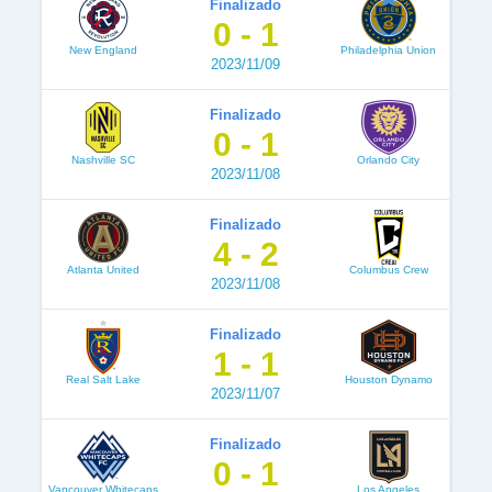
Finalizado
0 - 1
New England
Philadelphia Union
2023/11/09
Finalizado
0 - 1
Nashville SC
Orlando City
2023/11/08
Finalizado
4 - 2
Atlanta United
Columbus Crew
2023/11/08
Finalizado
1 - 1
Real Salt Lake
Houston Dynamo
2023/11/07
Finalizado
0 - 1
Vancouver Whitecaps
Los Angeles