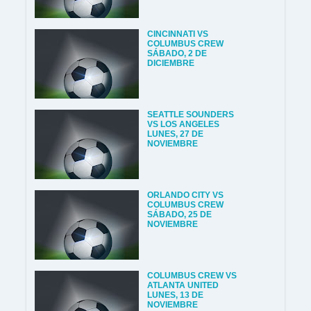
CINCINNATI VS
COLUMBUS CREW
SÁBADO, 2 DE
DICIEMBRE
SEATTLE SOUNDERS
VS LOS ANGELES
LUNES, 27 DE
NOVIEMBRE
ORLANDO CITY VS
COLUMBUS CREW
SÁBADO, 25 DE
NOVIEMBRE
COLUMBUS CREW VS
ATLANTA UNITED
LUNES, 13 DE
NOVIEMBRE