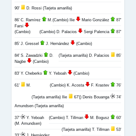
90'
D. Rossi (Tarjeta amarilla)
86' C. Ramírez
M.
(Cambio) Ilie
Mario González
87'
Farsi
(Cambio)
(Cambio) D. Palacios
Sergi Palencia
87'
85' J. Gressel
J. Hernández
(Cambio)
84' S. Zawadzki
D.
(Tarjeta amarilla) D. Palacios
85'
Nagbe
(Cambio)
83' Y. Cheberko
Y. Yeboah
(Cambio)
61'
M.
(Cambio) K. Acosta
F. Krastev
76'
(Tarjeta amarilla) Ilie
67'
() Denis Bouanga
74'
Amundsen (Tarjeta amarilla)
37'
Y. Yeboah
(Cambio) T. Tillman
M. Bogusz
60'
(M. Amundsen)
(Tarjeta amarilla) T. Tillman
53'
33'
J. Hernández