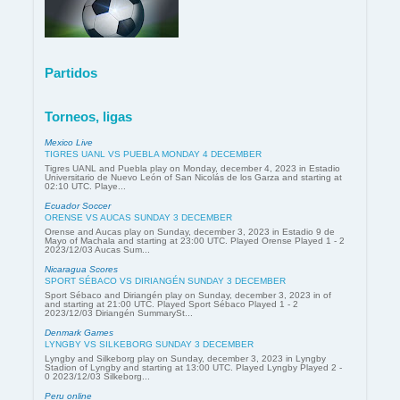
Partidos
Torneos, ligas
Mexico Live
TIGRES UANL VS PUEBLA MONDAY 4 DECEMBER
Tigres UANL and Puebla play on Monday, december 4, 2023 in Estadio
Universitario de Nuevo León of San Nicolás de los Garza and starting at
02:10 UTC. Playe...
Ecuador Soccer
ORENSE VS AUCAS SUNDAY 3 DECEMBER
Orense and Aucas play on Sunday, december 3, 2023 in Estadio 9 de
Mayo of Machala and starting at 23:00 UTC. Played Orense Played 1 - 2
2023/12/03 Aucas Sum...
Nicaragua Scores
SPORT SÉBACO VS DIRIANGÉN SUNDAY 3 DECEMBER
Sport Sébaco and Diriangén play on Sunday, december 3, 2023 in of
and starting at 21:00 UTC. Played Sport Sébaco Played 1 - 2
2023/12/03 Diriangén SummarySt...
Denmark Games
LYNGBY VS SILKEBORG SUNDAY 3 DECEMBER
Lyngby and Silkeborg play on Sunday, december 3, 2023 in Lyngby
Stadion of Lyngby and starting at 13:00 UTC. Played Lyngby Played 2 -
0 2023/12/03 Silkeborg...
Peru online