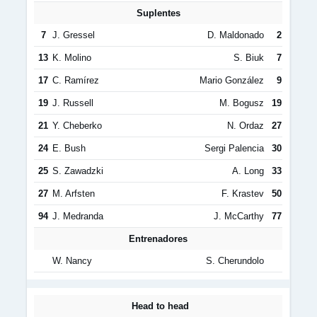
Suplentes
7
J. Gressel
D. Maldonado
2
13
K. Molino
S. Biuk
7
17
C. Ramírez
Mario González
9
19
J. Russell
M. Bogusz
19
21
Y. Cheberko
N. Ordaz
27
24
E. Bush
Sergi Palencia
30
25
S. Zawadzki
A. Long
33
27
M. Arfsten
F. Krastev
50
94
J. Medranda
J. McCarthy
77
Entrenadores
W. Nancy
S. Cherundolo
Head to head