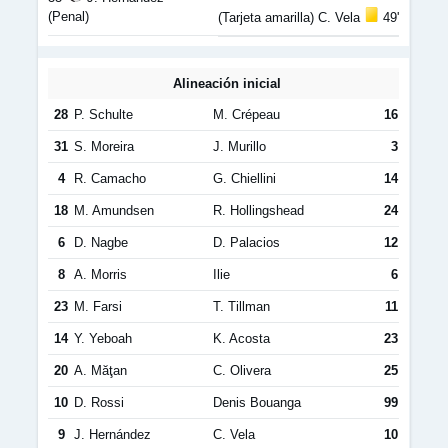
(Penal)
(Tarjeta amarilla) C. Vela
49'
Alineación inicial
28
P. Schulte
M. Crépeau
16
31
S. Moreira
J. Murillo
3
4
R. Camacho
G. Chiellini
14
18
M. Amundsen
R. Hollingshead
24
6
D. Nagbe
D. Palacios
12
8
A. Morris
Ilie
6
23
M. Farsi
T. Tillman
11
14
Y. Yeboah
K. Acosta
23
20
A. Măţan
C. Olivera
25
10
D. Rossi
Denis Bouanga
99
9
J. Hernández
C. Vela
10