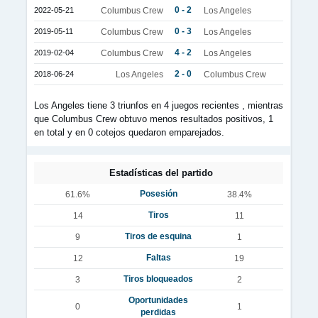
0 - 2
2022-05-21
Columbus Crew
Los Angeles
0 - 3
2019-05-11
Columbus Crew
Los Angeles
4 - 2
2019-02-04
Columbus Crew
Los Angeles
2 - 0
2018-06-24
Los Angeles
Columbus Crew
Los Angeles tiene 3 triunfos en 4 juegos recientes , mientras
que Columbus Crew obtuvo menos resultados positivos, 1
en total y en 0 cotejos quedaron emparejados.
Estadísticas del partido
Posesión
61.6%
38.4%
Tiros
14
11
Tiros de esquina
9
1
Faltas
12
19
Tiros bloqueados
3
2
Oportunidades
0
1
perdidas