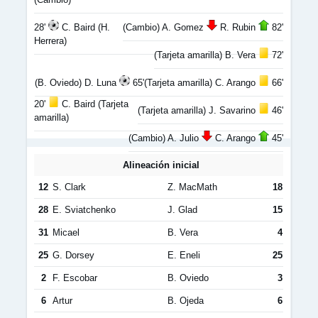
28'
C. Baird (H.
(Cambio) A. Gomez
R. Rubin
82'
Herrera)
(Tarjeta amarilla) B. Vera
72'
(B. Oviedo) D. Luna
65'
(Tarjeta amarilla) C. Arango
66'
20'
C. Baird (Tarjeta
(Tarjeta amarilla) J. Savarino
46'
amarilla)
(Cambio) A. Julio
C. Arango
45'
Alineación inicial
12
S. Clark
Z. MacMath
18
28
E. Sviatchenko
J. Glad
15
31
Micael
B. Vera
4
25
G. Dorsey
E. Eneli
25
2
F. Escobar
B. Oviedo
3
6
Artur
B. Ojeda
6