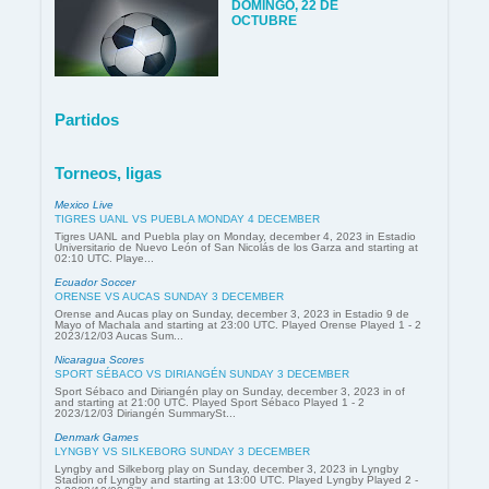
DOMINGO, 22 DE
OCTUBRE
Partidos
Torneos, ligas
Mexico Live
TIGRES UANL VS PUEBLA MONDAY 4 DECEMBER
Tigres UANL and Puebla play on Monday, december 4, 2023 in Estadio
Universitario de Nuevo León of San Nicolás de los Garza and starting at
02:10 UTC. Playe...
Ecuador Soccer
ORENSE VS AUCAS SUNDAY 3 DECEMBER
Orense and Aucas play on Sunday, december 3, 2023 in Estadio 9 de
Mayo of Machala and starting at 23:00 UTC. Played Orense Played 1 - 2
2023/12/03 Aucas Sum...
Nicaragua Scores
SPORT SÉBACO VS DIRIANGÉN SUNDAY 3 DECEMBER
Sport Sébaco and Diriangén play on Sunday, december 3, 2023 in of
and starting at 21:00 UTC. Played Sport Sébaco Played 1 - 2
2023/12/03 Diriangén SummarySt...
Denmark Games
LYNGBY VS SILKEBORG SUNDAY 3 DECEMBER
Lyngby and Silkeborg play on Sunday, december 3, 2023 in Lyngby
Stadion of Lyngby and starting at 13:00 UTC. Played Lyngby Played 2 -