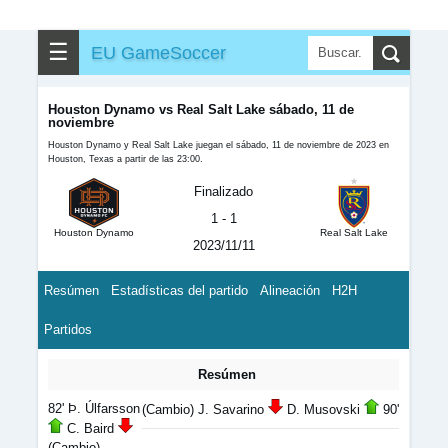
☰
EU GameSoccer
Houston Dynamo vs Real Salt Lake sábado, 11 de
noviembre
Houston Dynamo y Real Salt Lake juegan el sábado, 11 de noviembre de 2023 en
Houston, Texas a partir de las 23:00.
Finalizado
1 - 1
Houston Dynamo
Real Salt Lake
2023/11/11
Resúmen
Estadísticas del partido
Alineación
H2H
Partidos
Resúmen
82' Þ. Úlfarsson
(Cambio) J. Savarino
D. Musovski
90'
C. Baird
(Cambio)