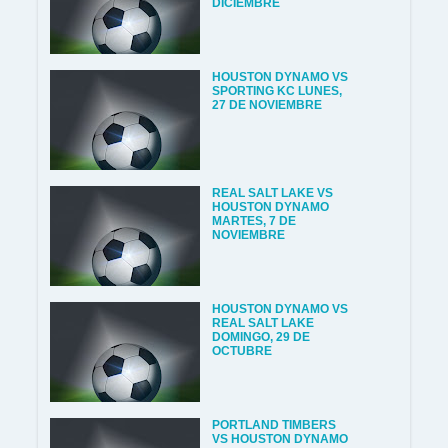
DICIEMBRE
HOUSTON DYNAMO VS
SPORTING KC LUNES,
27 DE NOVIEMBRE
REAL SALT LAKE VS
HOUSTON DYNAMO
MARTES, 7 DE
NOVIEMBRE
HOUSTON DYNAMO VS
REAL SALT LAKE
DOMINGO, 29 DE
OCTUBRE
PORTLAND TIMBERS
VS HOUSTON DYNAMO