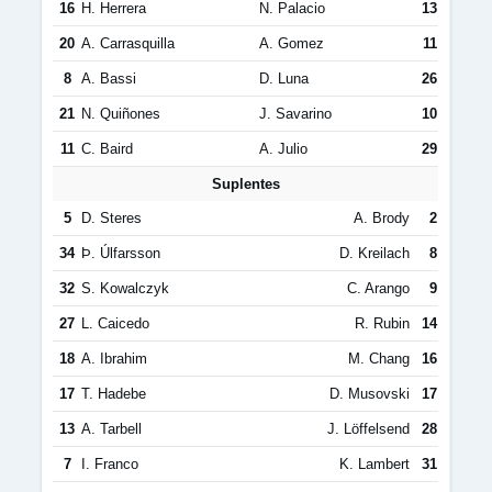
16
H. Herrera
N. Palacio
13
20
A. Carrasquilla
A. Gomez
11
8
A. Bassi
D. Luna
26
21
N. Quiñones
J. Savarino
10
11
C. Baird
A. Julio
29
Suplentes
5
D. Steres
A. Brody
2
34
Þ. Úlfarsson
D. Kreilach
8
32
S. Kowalczyk
C. Arango
9
27
L. Caicedo
R. Rubin
14
18
A. Ibrahim
M. Chang
16
17
T. Hadebe
D. Musovski
17
13
A. Tarbell
J. Löffelsend
28
7
I. Franco
K. Lambert
31