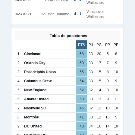
Whitecaps
Vancouver
4 - 1
2023-09-21
Houston Dynamo
Whitecaps
Tabla de posiciones
PTS
PJ
PG
PP
PE
1
Cincinnati
68
33
20
5
8
2
Orlando City
60
33
17
7
9
3
Philadelphia Union
55
33
15
8
10
4
Columbus Crew
54
33
15
9
9
5
New England
52
32
14
8
10
6
Atlanta United
50
33
13
9
11
7
Nashville SC
46
32
12
10
10
8
Montréal
41
33
12
16
5
9
DC United
40
34
10
14
10