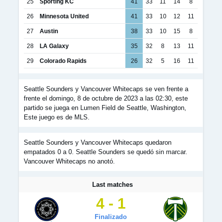
25
Sporting KC
41
33
11
14
8
26
Minnesota United
41
33
10
12
11
27
Austin
38
33
10
15
8
28
LA Galaxy
35
32
8
13
11
29
Colorado Rapids
26
32
5
16
11
Seattle Sounders y Vancouver Whitecaps se ven frente a
frente el domingo, 8 de octubre de 2023 a las 02:30, este
partido se juega en Lumen Field de Seattle, Washington,
Este juego es de MLS.
Seattle Sounders y Vancouver Whitecaps quedaron
empatados 0 a 0. Seattle Sounders se quedó sin marcar.
Vancouver Whitecaps no anotó.
Last matches
4 - 1
Finalizado