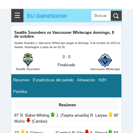
☰
EU GameSoccer
Seattle Sounders vs Vancouver Whitecaps domingo, 8
de octubre
Seattle Sounders y Vancouver Whitecaps juegan el domingo, 8 de octubre de 2023 en
Seattle, Washington a partir de las 02:30.
0 - 0
Finalizado
Seattle Sounders
Vancouver Whitecaps
Resúmen
Estadísticas del partido
Alineación
H2H
Partidos
Resúmen
87' R. Baker-Whiting
J.
(Tarjeta amarilla) R. Laryea
90'
Morris
(Cambio)
73'
Y. Gómez
(Cambio) P. Vite
A. Ahmed
84'