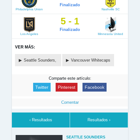
Finalizado
Philadelphia Union
Nashville SC
5 - 1
Finalizado
Los Angeles
Minnesota United
VER MÁS:
Seattle Sounders,
Vancouver Whitecaps
Comparte este artículo:
Twitter
Pinterest
Facebook
Comentar
‹ Resultados
Resultados ›
SEATTLE SOUNDERS