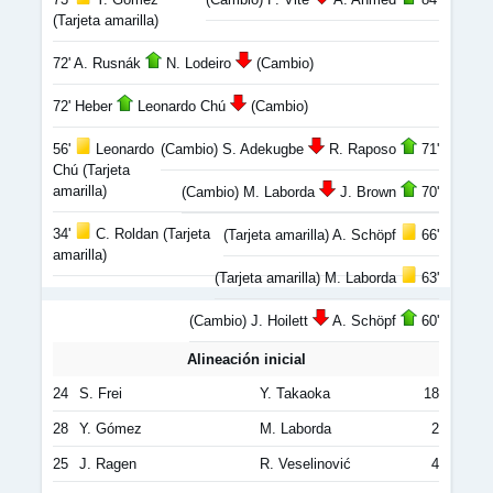
(Tarjeta amarilla)
72' A. Rusnák
N. Lodeiro
(Cambio)
72' Heber
Leonardo Chú
(Cambio)
56'
Leonardo
(Cambio) S. Adekugbe
R. Raposo
71'
Chú (Tarjeta
amarilla)
(Cambio) M. Laborda
J. Brown
70'
34'
C. Roldan (Tarjeta
(Tarjeta amarilla) A. Schöpf
66'
amarilla)
(Tarjeta amarilla) M. Laborda
63'
(Cambio) J. Hoilett
A. Schöpf
60'
Alineación inicial
24
S. Frei
Y. Takaoka
18
28
Y. Gómez
M. Laborda
2
25
J. Ragen
R. Veselinović
4