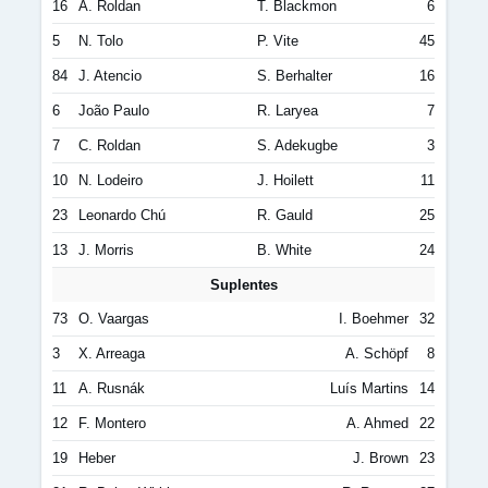
16
A. Roldan
T. Blackmon
6
5
N. Tolo
P. Vite
45
84
J. Atencio
S. Berhalter
16
6
João Paulo
R. Laryea
7
7
C. Roldan
S. Adekugbe
3
10
N. Lodeiro
J. Hoilett
11
23
Leonardo Chú
R. Gauld
25
13
J. Morris
B. White
24
Suplentes
73
O. Vaargas
I. Boehmer
32
3
X. Arreaga
A. Schöpf
8
11
A. Rusnák
Luís Martins
14
12
F. Montero
A. Ahmed
22
19
Heber
J. Brown
23