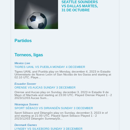
SEATTLE SOUNDERS
VS DALLAS MARTES,
31 DE OCTUBRE
Partidos
Torneos, ligas
Mexico Live
TIGRES UANL VS PUEBLA MONDAY 4 DECEMBER
Tigres UANL and Puebla play on Monday, december 4, 2023 in Estadio
Universitario de Nuevo León of San Nicolás de los Garza and starting at
02:10 UTC. Playe...
Ecuador Soccer
ORENSE VS AUCAS SUNDAY 3 DECEMBER
Orense and Aucas play on Sunday, december 3, 2023 in Estadio 9 de
Mayo of Machala and starting at 23:00 UTC. Played Orense Played 1 - 2
2023/12/03 Aucas Sum...
Nicaragua Scores
SPORT SÉBACO VS DIRIANGÉN SUNDAY 3 DECEMBER
Sport Sébaco and Diriangén play on Sunday, december 3, 2023 in of
and starting at 21:00 UTC. Played Sport Sébaco Played 1 - 2
2023/12/03 Diriangén SummarySt...
Denmark Games
LYNGBY VS SILKEBORG SUNDAY 3 DECEMBER