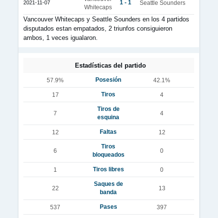
1 - 1
2021-11-07
Seattle Sounders
Whitecaps
Vancouver Whitecaps y Seattle Sounders en los 4 partidos
disputados estan empatados, 2 triunfos consiguieron
ambos, 1 veces igualaron.
Estadísticas del partido
Posesión
57.9%
42.1%
Tiros
17
4
Tiros de
7
4
esquina
Faltas
12
12
Tiros
6
0
bloqueados
Tiros libres
1
0
Saques de
22
13
banda
Pases
537
397