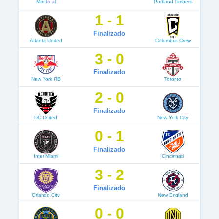
Montréal
Portland Timbers
1 - 1
Finalizado
Atlanta United
Columbus Crew
3 - 0
Finalizado
New York RB
Toronto
2 - 0
Finalizado
DC United
New York City
0 - 1
Finalizado
Inter Miami
Cincinnati
3 - 2
Finalizado
Orlando City
New England
0 - 0