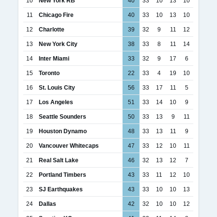
10
New York RB
40
33
10
13
10
11
Chicago Fire
40
33
10
13
10
12
Charlotte
39
32
9
11
12
13
New York City
38
33
8
11
14
14
Inter Miami
33
32
9
17
6
15
Toronto
22
33
4
19
10
16
St. Louis City
56
33
17
11
5
17
Los Angeles
51
33
14
10
9
18
Seattle Sounders
50
33
13
9
11
19
Houston Dynamo
48
33
13
11
9
20
Vancouver Whitecaps
47
33
12
10
11
21
Real Salt Lake
46
32
13
12
7
22
Portland Timbers
43
33
11
12
10
23
SJ Earthquakes
43
33
10
10
13
24
Dallas
42
32
10
10
12