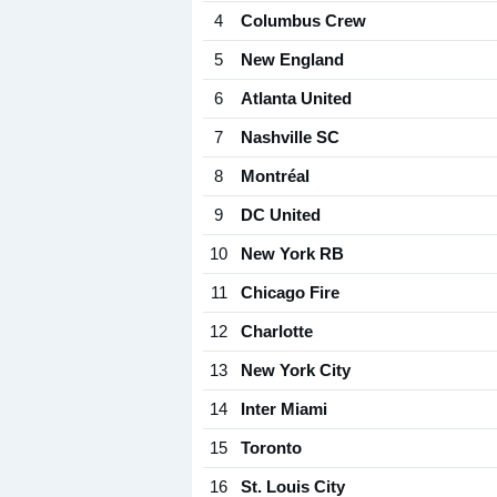
4
Columbus Crew
5
New England
6
Atlanta United
7
Nashville SC
8
Montréal
9
DC United
10
New York RB
11
Chicago Fire
12
Charlotte
13
New York City
14
Inter Miami
15
Toronto
16
St. Louis City