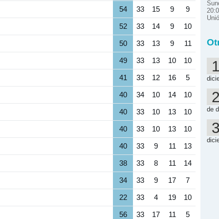
Sund
54
33
15
9
9
20:0
Uni
52
33
14
9
10
Ot
50
33
13
9
11
49
33
13
10
10
41
33
12
16
5
dici
40
34
10
14
10
de d
40
33
10
13
10
40
33
10
13
10
dici
40
33
9
11
13
38
33
8
11
14
34
33
9
17
7
22
33
4
19
10
56
33
17
11
5