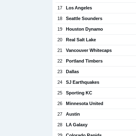
17
Los Angeles
18
Seattle Sounders
19
Houston Dynamo
20
Real Salt Lake
21
Vancouver Whitecaps
22
Portland Timbers
23
Dallas
24
SJ Earthquakes
25
Sporting KC
26
Minnesota United
27
Austin
28
LA Galaxy
29
Colorado Rapids