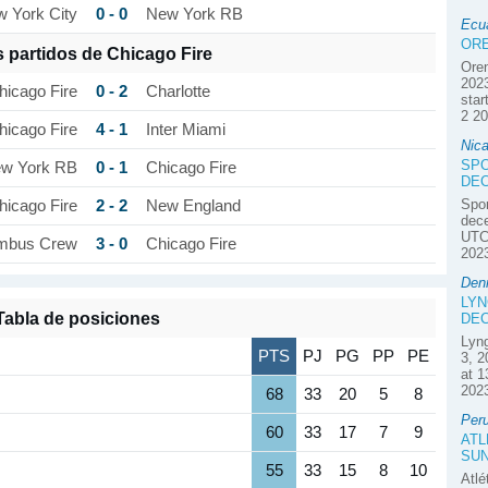
0 - 0
 York City
New York RB
Ecu
ORE
s partidos de Chicago Fire
Ore
2023
0 - 2
hicago Fire
Charlotte
star
2 2
4 - 1
hicago Fire
Inter Miami
Nic
SPO
0 - 1
w York RB
Chicago Fire
DE
Spor
2 - 2
hicago Fire
New England
dece
UTC.
3 - 0
mbus Crew
Chicago Fire
202
Den
LYN
Tabla de posiciones
DE
Lyn
PTS
PJ
PG
PP
PE
3, 2
at 1
2023
68
33
20
5
8
Peru
60
33
17
7
9
ATL
SUN
55
33
15
8
10
Atlé