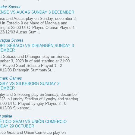
ador Soccer
NSE VS AUCAS SUNDAY 3 DECEMBER
nse and Aucas play on Sunday, december 3,
 in Estadio 9 de Mayo of Machala and
ting at 23:00 UTC. Played Orense Played 1 -
023/12/03 Aucas Sum...
aragua Scores
RT SÉBACO VS DIRIANGÉN SUNDAY 3
CEMBER
t Sébaco and Diriangén play on Sunday,
mber 3, 2023 in of and starting at 21:00
 Played Sport Sébaco Played 1 - 2
3/12/03 Diriangén SummarySt...
mark Games
GBY VS SILKEBORG SUNDAY 3
CEMBER
gby and Silkeborg play on Sunday, december
023 in Lyngby Stadion of Lyngby and starting
3:00 UTC. Played Lyngby Played 2 - 0
/12/03 Silkeborg...
 online
ÉTICO GRAU VS UNIÓN COMERCIO
DAY 29 OCTUBER
tico Grau and Unión Comercio play on