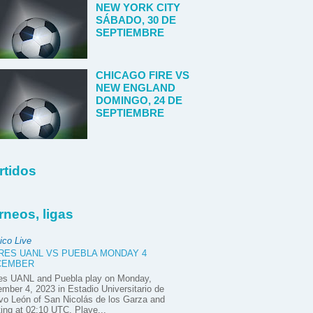
NEW YORK CITY
SÁBADO, 30 DE
SEPTIEMBRE
CHICAGO FIRE VS
NEW ENGLAND
DOMINGO, 24 DE
SEPTIEMBRE
rtidos
rneos, ligas
ico Live
RES UANL VS PUEBLA MONDAY 4
CEMBER
res UANL and Puebla play on Monday,
mber 4, 2023 in Estadio Universitario de
o León of San Nicolás de los Garza and
ting at 02:10 UTC. Playe...