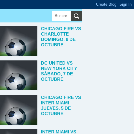
CHICAGO FIRE VS
CHARLOTTE
DOMINGO, 8 DE
OCTUBRE
DC UNITED VS
NEW YORK CITY
SÁBADO, 7 DE
OCTUBRE
CHICAGO FIRE VS
INTER MIAMI
JUEVES, 5 DE
OCTUBRE
INTER MIAMI VS