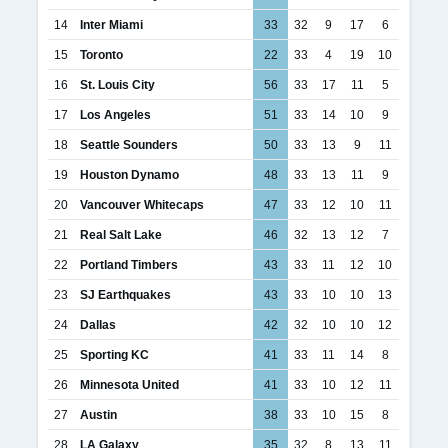
14
Inter Miami
33
32
9
17
6
15
Toronto
22
33
4
19
10
16
St. Louis City
56
33
17
11
5
17
Los Angeles
51
33
14
10
9
18
Seattle Sounders
50
33
13
9
11
19
Houston Dynamo
48
33
13
11
9
20
Vancouver Whitecaps
47
33
12
10
11
21
Real Salt Lake
46
32
13
12
7
22
Portland Timbers
43
33
11
12
10
23
SJ Earthquakes
43
33
10
10
13
24
Dallas
42
32
10
10
12
25
Sporting KC
41
33
11
14
8
26
Minnesota United
41
33
10
12
11
27
Austin
38
33
10
15
8
28
LA Galaxy
35
32
8
13
11