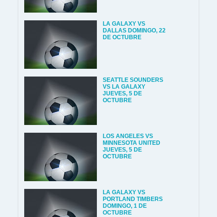
LA GALAXY VS
DALLAS DOMINGO, 22
DE OCTUBRE
SEATTLE SOUNDERS
VS LA GALAXY
JUEVES, 5 DE
OCTUBRE
LOS ANGELES VS
MINNESOTA UNITED
JUEVES, 5 DE
OCTUBRE
LA GALAXY VS
PORTLAND TIMBERS
DOMINGO, 1 DE
OCTUBRE