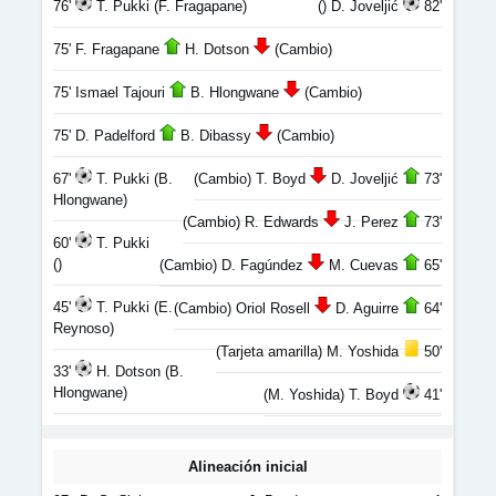
76'
T. Pukki (F. Fragapane)
() D. Joveljić
82'
75' F. Fragapane
H. Dotson
(Cambio)
75' Ismael Tajouri
B. Hlongwane
(Cambio)
75' D. Padelford
B. Dibassy
(Cambio)
67'
T. Pukki (B.
(Cambio) T. Boyd
D. Joveljić
73'
Hlongwane)
(Cambio) R. Edwards
J. Perez
73'
60'
T. Pukki
()
(Cambio) D. Fagúndez
M. Cuevas
65'
45'
T. Pukki (E.
(Cambio) Oriol Rosell
D. Aguirre
64'
Reynoso)
(Tarjeta amarilla) M. Yoshida
50'
33'
H. Dotson (B.
Hlongwane)
(M. Yoshida) T. Boyd
41'
Alineación inicial