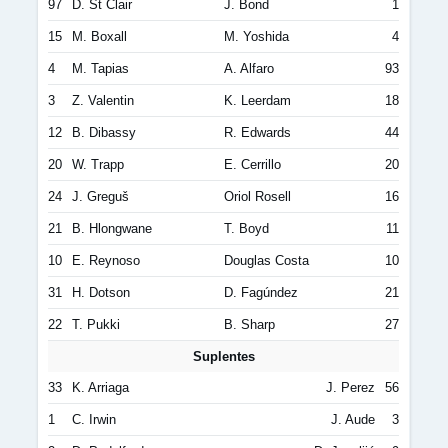
97
D. St Clair
J. Bond
1
15
M. Boxall
M. Yoshida
4
4
M. Tapias
A. Alfaro
93
3
Z. Valentin
K. Leerdam
18
12
B. Dibassy
R. Edwards
44
20
W. Trapp
E. Cerrillo
20
24
J. Greguš
Oriol Rosell
16
21
B. Hlongwane
T. Boyd
11
10
E. Reynoso
Douglas Costa
10
31
H. Dotson
D. Fagúndez
21
22
T. Pukki
B. Sharp
27
Suplentes
33
K. Arriaga
J. Perez
56
1
C. Irwin
J. Aude
3