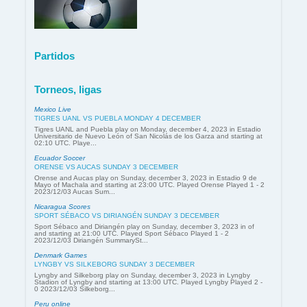
Partidos
Torneos, ligas
Mexico Live
TIGRES UANL VS PUEBLA MONDAY 4 DECEMBER
Tigres UANL and Puebla play on Monday, december 4, 2023 in Estadio
Universitario de Nuevo León of San Nicolás de los Garza and starting at
02:10 UTC. Playe...
Ecuador Soccer
ORENSE VS AUCAS SUNDAY 3 DECEMBER
Orense and Aucas play on Sunday, december 3, 2023 in Estadio 9 de
Mayo of Machala and starting at 23:00 UTC. Played Orense Played 1 - 2
2023/12/03 Aucas Sum...
Nicaragua Scores
SPORT SÉBACO VS DIRIANGÉN SUNDAY 3 DECEMBER
Sport Sébaco and Diriangén play on Sunday, december 3, 2023 in of
and starting at 21:00 UTC. Played Sport Sébaco Played 1 - 2
2023/12/03 Diriangén SummarySt...
Denmark Games
LYNGBY VS SILKEBORG SUNDAY 3 DECEMBER
Lyngby and Silkeborg play on Sunday, december 3, 2023 in Lyngby
Stadion of Lyngby and starting at 13:00 UTC. Played Lyngby Played 2 -
0 2023/12/03 Silkeborg...
Peru online