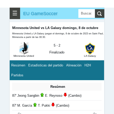
☰
EU GameSoccer
Minnesota United vs LA Galaxy domingo, 8 de octubre
Minnesota United y LA Galaxy juegan el domingo, 8 de octubre de 2023 en Saint Paul,
Minnesota a partir de las 00:30.
5 - 2
Finalizado
Minnesota United
LA Galaxy
Resúmen
Estadísticas del partido
Alineación
H2H
Partidos
Resúmen
87' Jeong Sangbin
E. Reynoso
(Cambio)
87' M. García
T. Pukki
(Cambio)