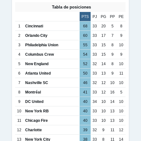
Tabla de posiciones
PTS
PJ
PG
PP
PE
1
Cincinnati
68
33
20
5
8
2
Orlando City
60
33
17
7
9
3
Philadelphia Union
55
33
15
8
10
4
Columbus Crew
54
33
15
9
9
5
New England
52
32
14
8
10
6
Atlanta United
50
33
13
9
11
7
Nashville SC
46
32
12
10
10
8
Montréal
41
33
12
16
5
9
DC United
40
34
10
14
10
10
New York RB
40
33
10
13
10
11
Chicago Fire
40
33
10
13
10
12
Charlotte
39
32
9
11
12
13
New York City
38
33
8
11
14