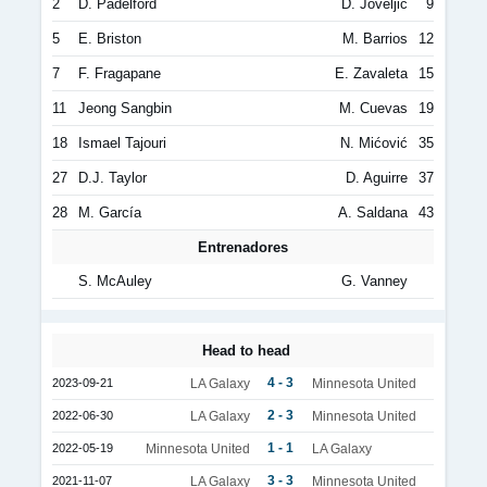
2
D. Padelford
D. Joveljić
9
5
E. Briston
M. Barrios
12
7
F. Fragapane
E. Zavaleta
15
11
Jeong Sangbin
M. Cuevas
19
18
Ismael Tajouri
N. Mićović
35
27
D.J. Taylor
D. Aguirre
37
28
M. García
A. Saldana
43
Entrenadores
S. McAuley
G. Vanney
Head to head
4 - 3
2023-09-21
LA Galaxy
Minnesota United
2 - 3
2022-06-30
LA Galaxy
Minnesota United
1 - 1
2022-05-19
Minnesota United
LA Galaxy
3 - 3
2021-11-07
LA Galaxy
Minnesota United