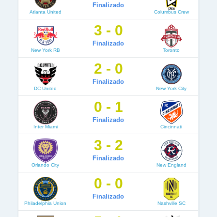
Finalizado
Atlanta United
Columbus Crew
3 - 0
Finalizado
New York RB
Toronto
2 - 0
Finalizado
DC United
New York City
0 - 1
Finalizado
Inter Miami
Cincinnati
3 - 2
Finalizado
Orlando City
New England
0 - 0
Finalizado
Philadelphia Union
Nashville SC