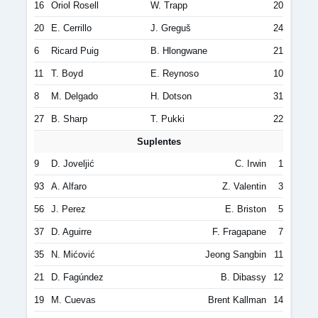
16
Oriol Rosell
W. Trapp
20
20
E. Cerrillo
J. Greguš
24
6
Ricard Puig
B. Hlongwane
21
11
T. Boyd
E. Reynoso
10
8
M. Delgado
H. Dotson
31
27
B. Sharp
T. Pukki
22
Suplentes
9
D. Joveljić
C. Irwin
1
93
A. Alfaro
Z. Valentin
3
56
J. Perez
E. Briston
5
37
D. Aguirre
F. Fragapane
7
35
N. Mićović
Jeong Sangbin
11
21
D. Fagúndez
B. Dibassy
12
19
M. Cuevas
Brent Kallman
14