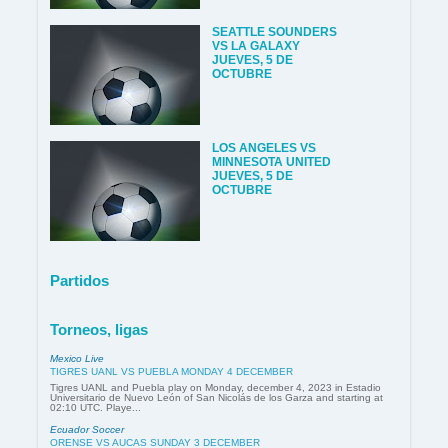
SEATTLE SOUNDERS
VS LA GALAXY
JUEVES, 5 DE
OCTUBRE
LOS ANGELES VS
MINNESOTA UNITED
JUEVES, 5 DE
OCTUBRE
Partidos
Torneos, ligas
Mexico Live
TIGRES UANL VS PUEBLA MONDAY 4 DECEMBER
Tigres UANL and Puebla play on Monday, december 4, 2023 in Estadio
Universitario de Nuevo León of San Nicolás de los Garza and starting at
02:10 UTC. Playe...
Ecuador Soccer
ORENSE VS AUCAS SUNDAY 3 DECEMBER