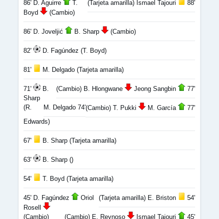
86' D. Aguirre
T.
(Tarjeta amarilla) Ismael Tajouri
88'
Boyd
(Cambio)
86' D. Joveljić
B. Sharp
(Cambio)
82'
D. Fagúndez (T. Boyd)
81'
M. Delgado (Tarjeta amarilla)
71'
B.
(Cambio) B. Hlongwane
Jeong Sangbin
77'
Sharp
(R.
M. Delgado 74'
(Cambio) T. Pukki
M. García
77'
Edwards)
67'
B. Sharp (Tarjeta amarilla)
63'
B. Sharp ()
54'
T. Boyd (Tarjeta amarilla)
45' D. Fagúndez
Oriol
(Tarjeta amarilla) E. Briston
54'
Rosell
(Cambio)
(Cambio) E. Reynoso
Ismael Tajouri
45'