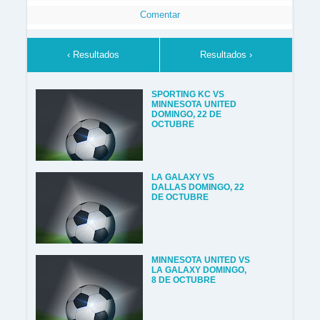
Comentar
‹ Resultados
Resultados ›
SPORTING KC VS
MINNESOTA UNITED
DOMINGO, 22 DE
OCTUBRE
LA GALAXY VS
DALLAS DOMINGO, 22
DE OCTUBRE
MINNESOTA UNITED VS
LA GALAXY DOMINGO,
8 DE OCTUBRE