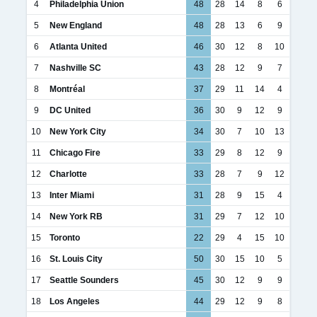
4
Philadelphia Union
48
28
14
8
6
5
New England
48
28
13
6
9
6
Atlanta United
46
30
12
8
10
7
Nashville SC
43
28
12
9
7
8
Montréal
37
29
11
14
4
9
DC United
36
30
9
12
9
10
New York City
34
30
7
10
13
11
Chicago Fire
33
29
8
12
9
12
Charlotte
33
28
7
9
12
13
Inter Miami
31
28
9
15
4
14
New York RB
31
29
7
12
10
15
Toronto
22
29
4
15
10
16
St. Louis City
50
30
15
10
5
17
Seattle Sounders
45
30
12
9
9
18
Los Angeles
44
29
12
9
8