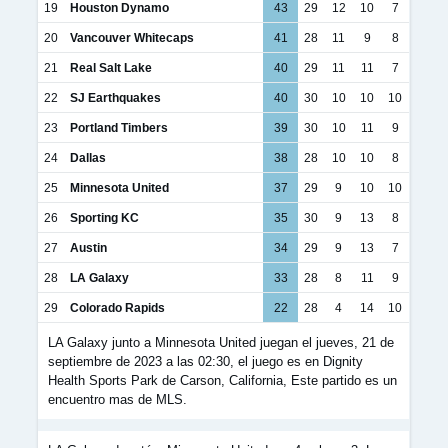
19
Houston Dynamo
43
29
12
10
7
20
Vancouver Whitecaps
41
28
11
9
8
21
Real Salt Lake
40
29
11
11
7
22
SJ Earthquakes
40
30
10
10
10
23
Portland Timbers
39
30
10
11
9
24
Dallas
38
28
10
10
8
25
Minnesota United
37
29
9
10
10
26
Sporting KC
35
30
9
13
8
27
Austin
34
29
9
13
7
28
LA Galaxy
33
28
8
11
9
29
Colorado Rapids
22
28
4
14
10
LA Galaxy junto a Minnesota United juegan el jueves, 21 de
septiembre de 2023 a las 02:30, el juego es en Dignity
Health Sports Park de Carson, California, Este partido es un
encuentro mas de MLS.