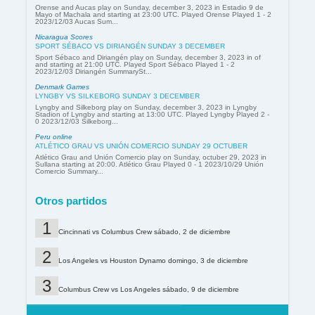
Orense and Aucas play on Sunday, december 3, 2023 in Estadio 9 de
Mayo of Machala and starting at 23:00 UTC. Played Orense Played 1 - 2
2023/12/03 Aucas Sum...
Nicaragua Scores
SPORT SÉBACO VS DIRIANGÉN SUNDAY 3 DECEMBER
Sport Sébaco and Diriangén play on Sunday, december 3, 2023 in of
and starting at 21:00 UTC. Played Sport Sébaco Played 1 - 2
2023/12/03 Diriangén SummarySt...
Denmark Games
LYNGBY VS SILKEBORG SUNDAY 3 DECEMBER
Lyngby and Silkeborg play on Sunday, december 3, 2023 in Lyngby
Stadion of Lyngby and starting at 13:00 UTC. Played Lyngby Played 2 -
0 2023/12/03 Silkeborg...
Peru online
ATLÉTICO GRAU VS UNIÓN COMERCIO SUNDAY 29 OCTUBER
Atlético Grau and Unión Comercio play on Sunday, octuber 29, 2023 in
Sullana starting at 20:00. Atlético Grau Played 0 - 1 2023/10/29 Unión
Comercio Summary...
Otros partidos
Cincinnati vs Columbus Crew sábado, 2 de diciembre
Los Angeles vs Houston Dynamo domingo, 3 de diciembre
Columbus Crew vs Los Angeles sábado, 9 de diciembre