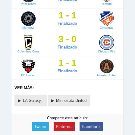
Inter Miami
Toronto
1 - 1
Finalizado
Montréal
Cincinnati
3 - 0
Finalizado
Columbus Crew
Chicago Fire
1 - 1
Finalizado
DC United
Atlanta United
VER MÁS:
LA Galaxy,
Minnesota United
Comparte este artículo:
Twitter
Pinterest
Facebook