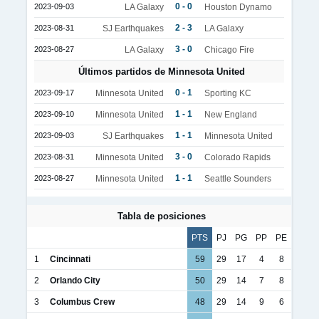
0 - 0
2023-09-03
LA Galaxy
Houston Dynamo
2 - 3
2023-08-31
SJ Earthquakes
LA Galaxy
3 - 0
2023-08-27
LA Galaxy
Chicago Fire
Últimos partidos de Minnesota United
0 - 1
2023-09-17
Minnesota United
Sporting KC
1 - 1
2023-09-10
Minnesota United
New England
1 - 1
2023-09-03
SJ Earthquakes
Minnesota United
3 - 0
2023-08-31
Minnesota United
Colorado Rapids
1 - 1
2023-08-27
Minnesota United
Seattle Sounders
Tabla de posiciones
PTS
PJ
PG
PP
PE
1
Cincinnati
59
29
17
4
8
2
Orlando City
50
29
14
7
8
3
Columbus Crew
48
29
14
9
6