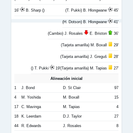
16'
B. Sharp ()
(T. Pukki) B. Hlongwane
45'
(H. Dotson) B. Hlongwane
41'
(Cambio) J. Rosales
E. Briston
36'
(Tarjeta amarilla) M. Boxall
29'
(Tarjeta amarilla) J. Greguš
28'
() T. Pukki
19'
(Tarjeta amarilla) M. Tapias
27'
Alineación inicial
1
J. Bond
D. St Clair
97
4
M. Yoshida
M. Boxall
15
17
C. Mavinga
M. Tapias
4
18
K. Leerdam
D.J. Taylor
27
44
R. Edwards
J. Rosales
8