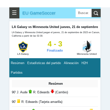
☰
EU GameSoccer
LA Galaxy vs Minnesota United jueves, 21 de septiembre
LA Galaxy y Minnesota United juegan el jueves, 21 de septiembre de 2023 en Carson,
California a partir de las 02:30.
4 - 3
Finalizado
LA Galaxy
Minnesota United
Resúmen
Estadísticas del partido
Alineación
H2H
Partidos
Resúmen
90' J. Aude
R. Edwards
(Cambio)
90'
R. Edwards (Tarjeta amarilla)