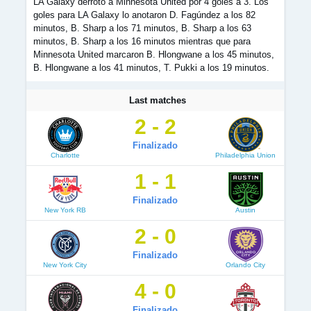
LA Galaxy derrotó a Minnesota United por 4 goles a 3. Los
goles para LA Galaxy lo anotaron D. Fagúndez a los 82
minutos, B. Sharp a los 71 minutos, B. Sharp a los 63
minutos, B. Sharp a los 16 minutos mientras que para
Minnesota United marcaron B. Hlongwane a los 45 minutos,
B. Hlongwane a los 41 minutos, T. Pukki a los 19 minutos.
Last matches
2 - 2
Finalizado
Charlotte
Philadelphia Union
1 - 1
Finalizado
New York RB
Austin
2 - 0
Finalizado
New York City
Orlando City
4 - 0
Finalizado