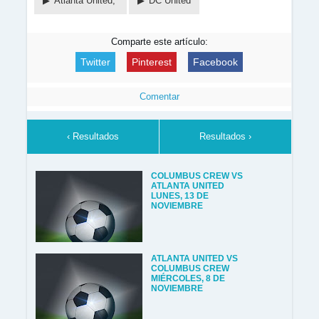
Atlanta United,
DC United
Comparte este artículo:
Twitter
Pinterest
Facebook
Comentar
‹ Resultados
Resultados ›
COLUMBUS CREW VS
ATLANTA UNITED
LUNES, 13 DE
NOVIEMBRE
ATLANTA UNITED VS
COLUMBUS CREW
MIÉRCOLES, 8 DE
NOVIEMBRE