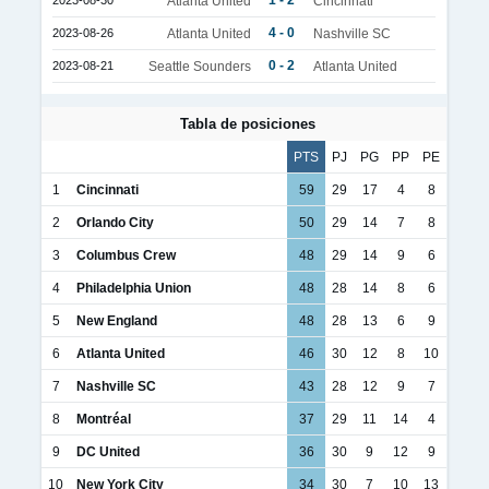
1 - 2
2023-08-30
Atlanta United
Cincinnati
4 - 0
2023-08-26
Atlanta United
Nashville SC
0 - 2
2023-08-21
Seattle Sounders
Atlanta United
Tabla de posiciones
PTS
PJ
PG
PP
PE
1
Cincinnati
59
29
17
4
8
2
Orlando City
50
29
14
7
8
3
Columbus Crew
48
29
14
9
6
4
Philadelphia Union
48
28
14
8
6
5
New England
48
28
13
6
9
6
Atlanta United
46
30
12
8
10
7
Nashville SC
43
28
12
9
7
8
Montréal
37
29
11
14
4
9
DC United
36
30
9
12
9
10
New York City
34
30
7
10
13