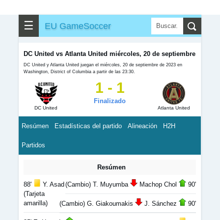
☰
EU GameSoccer
DC United vs Atlanta United miércoles, 20 de septiembre
DC United y Atlanta United juegan el miércoles, 20 de septiembre de 2023 en
Washington, District of Columbia a partir de las 23:30.
1 - 1
Finalizado
DC United
Atlanta United
Resúmen
Estadísticas del partido
Alineación
H2H
Partidos
Resúmen
88'
Y. Asad
(Cambio) T. Muyumba
Machop Chol
90'
(Tarjeta
amarilla)
(Cambio) G. Giakoumakis
J. Sánchez
90'