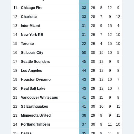
11
Chicago Fire
33
29
8
12
9
12
Charlotte
33
28
7
9
12
13
Inter Miami
31
28
9
15
4
14
New York RB
31
29
7
12
10
15
Toronto
22
29
4
15
10
16
St. Louis City
50
30
15
10
5
17
Seattle Sounders
45
30
12
9
9
18
Los Angeles
44
29
12
9
8
19
Houston Dynamo
43
29
12
10
7
20
Real Salt Lake
43
29
12
10
7
21
Vancouver Whitecaps
41
28
11
9
8
22
SJ Earthquakes
41
30
10
9
11
23
Minnesota United
38
29
9
9
11
24
Portland Timbers
37
30
9
11
10
25
Dallas
35
28
9
11
8