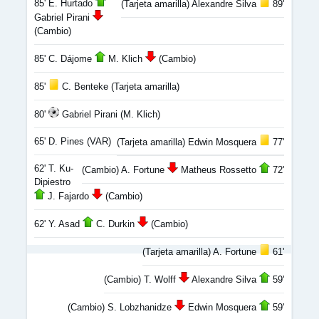
85' E. Hurtado
(Tarjeta amarilla) Alexandre Silva
89'
Gabriel Pirani
(Cambio)
85' C. Dájome
M. Klich
(Cambio)
85'
C. Benteke (Tarjeta amarilla)
80'
Gabriel Pirani (M. Klich)
65' D. Pines (VAR)
(Tarjeta amarilla) Edwin Mosquera
77'
62' T. Ku-
(Cambio) A. Fortune
Matheus Rossetto
72'
Dipiestro
J. Fajardo
(Cambio)
62' Y. Asad
C. Durkin
(Cambio)
(Tarjeta amarilla) A. Fortune
61'
(Cambio) T. Wolff
Alexandre Silva
59'
(Cambio) S. Lobzhanidze
Edwin Mosquera
59'