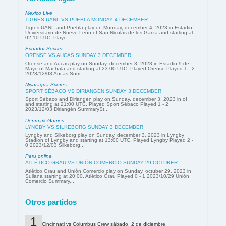
Mexico Live
TIGRES UANL VS PUEBLA MONDAY 4 DECEMBER
Tigres UANL and Puebla play on Monday, december 4, 2023 in Estadio
Universitario de Nuevo León of San Nicolás de los Garza and starting at
02:10 UTC. Playe...
Ecuador Soccer
ORENSE VS AUCAS SUNDAY 3 DECEMBER
Orense and Aucas play on Sunday, december 3, 2023 in Estadio 9 de
Mayo of Machala and starting at 23:00 UTC. Played Orense Played 1 - 2
2023/12/03 Aucas Sum...
Nicaragua Scores
SPORT SÉBACO VS DIRIANGÉN SUNDAY 3 DECEMBER
Sport Sébaco and Diriangén play on Sunday, december 3, 2023 in of
and starting at 21:00 UTC. Played Sport Sébaco Played 1 - 2
2023/12/03 Diriangén SummarySt...
Denmark Games
LYNGBY VS SILKEBORG SUNDAY 3 DECEMBER
Lyngby and Silkeborg play on Sunday, december 3, 2023 in Lyngby
Stadion of Lyngby and starting at 13:00 UTC. Played Lyngby Played 2 -
0 2023/12/03 Silkeborg...
Peru online
ATLÉTICO GRAU VS UNIÓN COMERCIO SUNDAY 29 OCTUBER
Atlético Grau and Unión Comercio play on Sunday, octuber 29, 2023 in
Sullana starting at 20:00. Atlético Grau Played 0 - 1 2023/10/29 Unión
Comercio Summary...
Otros partidos
Cincinnati vs Columbus Crew sábado, 2 de diciembre