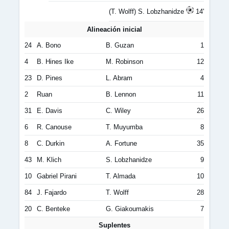
(T. Wolff) S. Lobzhanidze
14'
Alineación inicial
24
A. Bono
B. Guzan
1
4
B. Hines Ike
M. Robinson
12
23
D. Pines
L. Abram
4
2
Ruan
B. Lennon
11
31
E. Davis
C. Wiley
26
6
R. Canouse
T. Muyumba
8
8
C. Durkin
A. Fortune
35
43
M. Klich
S. Lobzhanidze
9
10
Gabriel Pirani
T. Almada
10
84
J. Fajardo
T. Wolff
28
20
C. Benteke
G. Giakoumakis
7
Suplentes