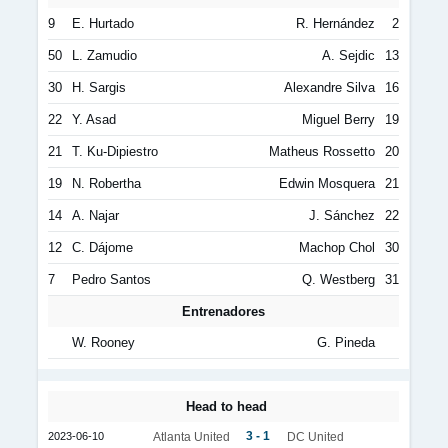
9
E. Hurtado
R. Hernández
2
50
L. Zamudio
A. Sejdic
13
30
H. Sargis
Alexandre Silva
16
22
Y. Asad
Miguel Berry
19
21
T. Ku-Dipiestro
Matheus Rossetto
20
19
N. Robertha
Edwin Mosquera
21
14
A. Najar
J. Sánchez
22
12
C. Dájome
Machop Chol
30
7
Pedro Santos
Q. Westberg
31
Entrenadores
W. Rooney
G. Pineda
Head to head
3 - 1
2023-06-10
Atlanta United
DC United