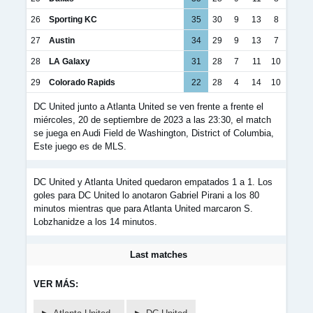
26
Sporting KC
35
30
9
13
8
27
Austin
34
29
9
13
7
28
LA Galaxy
31
28
7
11
10
29
Colorado Rapids
22
28
4
14
10
DC United junto a Atlanta United se ven frente a frente el
miércoles, 20 de septiembre de 2023 a las 23:30, el match
se juega en Audi Field de Washington, District of Columbia,
Este juego es de MLS.
DC United y Atlanta United quedaron empatados 1 a 1. Los
goles para DC United lo anotaron Gabriel Pirani a los 80
minutos mientras que para Atlanta United marcaron S.
Lobzhanidze a los 14 minutos.
Last matches
VER MÁS: